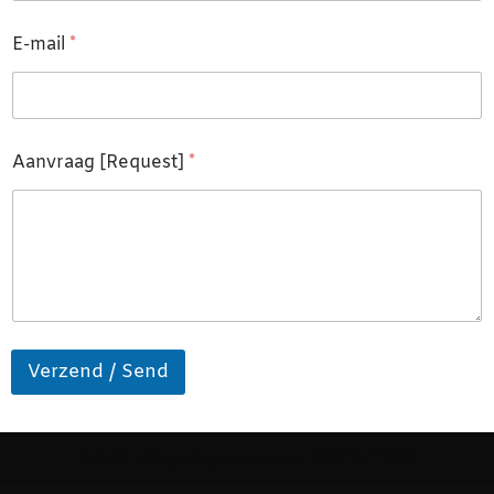
E-mail
*
Aanvraag [Request]
*
Verzend / Send
Neve
WordPress
| Mogelijk gemaakt door