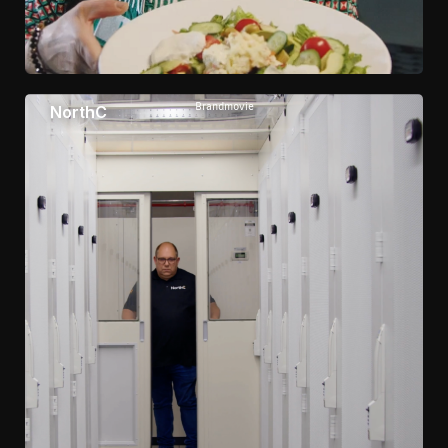
Brandmovie
NorthC