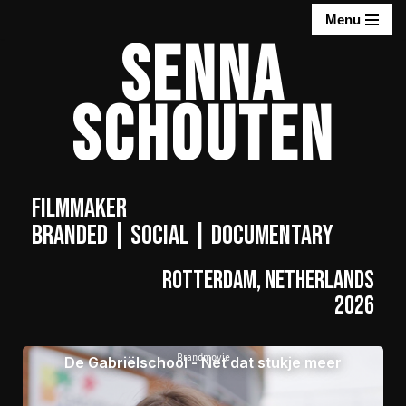
Menu
SENNA
Ga
naar
SCHOUTEN
de
inhoud
filmmaker
branded | social | documentary
Rotterdam, Netherlands
2026
Brandmovie
De Gabriëlschool - Net dat stukje meer