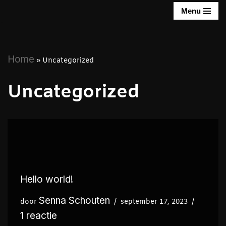
Menu
Ga
naar
de
Home
»
Uncategorized
inhoud
Uncategorized
Hello world!
Senna Schouten
door
september 17, 2023
1 reactie